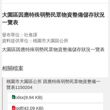
請
機
大園區因應特殊弱勢民眾物資整備儲存狀況
場
一覽表
回
饋
發布單位：社會課
金
醫
資料提供單位：桃園市大園區公所
療
大園區因應特殊弱勢民眾物資整備儲存狀況一覽表
保
健
費
線
相關檔案
上
申
請
桃園市大園區公所 因應特殊弱勢民眾物資整備一
覽表1150204
市
民
xlsx(9.94 KB)
卡
pdf(42.09 KB)