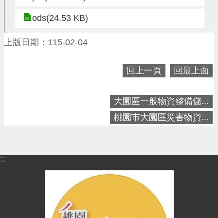
進
階
ods(24.53 KB)
搜
尋
上版日期：115-02-04
回上一頁
回最上面
大
園
大園區一般物資整備儲...
區
桃園市大園區災害物資...
介
紹
訊
:::
息
公
告
生
活