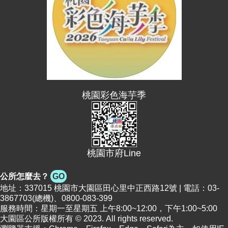
便
民
資
訊
機
關
通
桃園彩色海芋季
訊
錄
相
關
桃園市府Line
資
料
公所怎麼去？
GO
地址：337015 桃園市大園區田心里中正西路12號 | 電話：03-
回
3867703(總機)、0800-083-399
服務時間：星期一至星期五 上午8:00~12:00，下午1:00~5:00
首
大園區公所版權所有 © 2023. All rights reserved.
頁