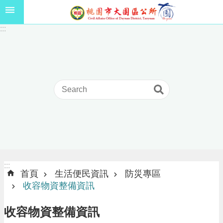
跳到主要內容區塊
1
:::
1
5
年
高
級
中
等
以
上
學
校
學
生
:::
:::
獎
首頁
生活便民資訊
防災專區
學
收容物資整備資訊
金
線
收容物資整備資訊
上
申