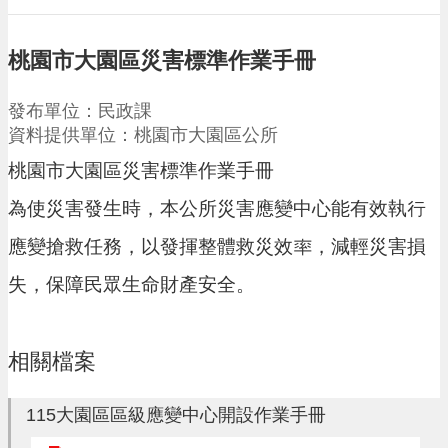
請
機
桃園市大園區災害標準作業手冊
場
回
發布單位：民政課
饋
資料提供單位：桃園市大園區公所
金
醫
桃園市大園區災害標準作業手冊
療
保
為使災害發生時，本公所災害應變中心能有效執行
健
應變搶救任務，以發揮整體救災效率，減輕災害損
費
線
失，保障民眾生命財產安全。
上
申
請
相關檔案
市
民
卡
115大園區區級應變中心開設作業手冊