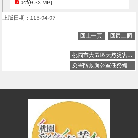
進
pdf(9.33 MB)
階
搜
上版日期：115-04-07
尋
回上一頁
回最上面
大
桃園市大園區天然災害...
園
災害防救辦公室任務編...
區
介
紹
:::
訊
息
公
告
生
活