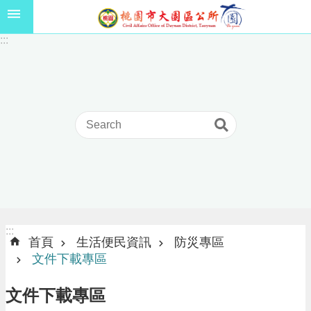
跳到主要內容區塊
1
:::
1
5
年
高
級
中
等
以
上
學
校
學
生
:::
:::
獎
首頁
生活便民資訊
防災專區
學
文件下載專區
金
線
文件下載專區
上
申