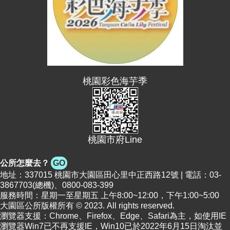
便
民
資
訊
機
桃園彩色海芋季
關
通
訊
錄
相
桃園市府Line
關
公所怎麼去？
GO
資
地址：337015 桃園市大園區田心里中正西路12號 | 電話：03-
料
3867703(總機)、0800-083-399
服務時間：星期一至星期五 上午8:00~12:00，下午1:00~5:00
回
大園區公所版權所有 © 2023. All rights reserved.
首
瀏覽器支援：Chrome、Firefox、Edge、Safari為主，如使用IE
頁
瀏覽器Win7已不再支援IE，Win10已於2022年6月15日淘汰並