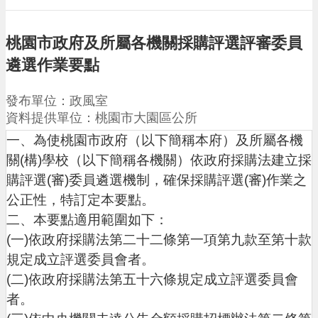
請
機
桃園市政府及所屬各機關採購評選評審委員
場
遴選作業要點
回
饋
發布單位：政風室
金
醫
資料提供單位：桃園市大園區公所
療
一、為使桃園市政府（以下簡稱本府）及所屬各機
保
關(構)學校（以下簡稱各機關）依政府採購法建立採
健
費
購評選(審)委員遴選機制，確保採購評選(審)作業之
線
公正性，特訂定本要點。
上
二、本要點適用範圍如下：
申
請
(一)依政府採購法第二十二條第一項第九款至第十款
規定成立評選委員會者。
市
民
(二)依政府採購法第五十六條規定成立評選委員會
卡
者。