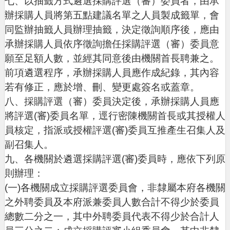
七、以抽籤方式遴選採購評選（審）委員者，由承
網
辦採購人員將第五點建議名單之人員製成籤單，會
站
同監辦抽籤人員辦理抽籤，決定徵詢順序後，應由
導
承辦採購人員依序徵詢擔任採購評選（審）委員意
覽
願至足額人數，並經其同意後由機關首長聘兼之。
市
前項遴選程序，承辦採購人員應作成紀錄，其內容
政
信
若有修正，應於增、刪、變更處簽名或蓋章。
箱
八、採購評選（審）委員決定後，承辦採購人員應
常
將評選(審)委員名單，逕行密陳機關首長或其授權人
見
員核定，指派或授權評選(審)委員互推產生召集人及
問
副召集人。
題
九、各機關於遴選採購評選(審)委員時，應依下列原
桃
則辦理：
園
(一)各機關成立採購評選委員會，非隸屬本府各機關
市
政
之外聘委員及本府派兼委員人數合計不得少於委員
府
總數二分之一，其中外聘委員代表不得少於合計人
E