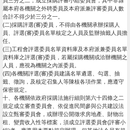
員三分之二；成立採購評審小組委員會，其中非隸
n
屬本府各機關之外聘委員及本府派兼評審委員人數
g
l
合計不得少於三分之一。
i
(二)採購評選(審)委員，不得由各機關承辦採購人
s
h
員、評選(審)委員名單核定之人員及監辦抽籤人員擔
任。
隱
(三)工程會評選委員名單資料庫及本府派兼委員名單
私
權
資料庫之評選(審)委員，若屬採購機關或洽辦機關之
政
人員，應視為機關之內派委員。
策
(四)各機關評選(審)委員建議名單遴選、勾選、抽
政
籤、徵詢，及核定召集人等陳核各項作業，應遵守
府
保密規定。
網
站
十、各機關依政府採購法施行細則第六十四條之二
資
規定成立審查委員會、依促進民間參與公共建設法
料
設立甄審委員會，或辦理公開徵求房地產、財物出
開
放
租、變賣收入性等標案，須成立評選委員會(評審小
宣