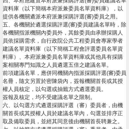
四、本府應建置本府派兼採購評選(審)委員建議名單
便
資料庫（以下簡稱本府派兼委員名單資料庫），以
民
提供各機關遴派本府派兼採購評選(審)委員之用。
資
五、各機關於遴選採購評選(審)委員建議名單時，除
訊
各機關指派機關內委員外，其餘委員由承辦採購人
機
員依採購需求，自行政院公共工程委員會專家學者
關
建議名單資料庫（以下簡稱工程會評選委員名單資
通
料庫）、本府派兼委員名單資料庫或其他具有採購
訊
案相關專門知識之人員遴選五倍之建議名單。
錄
前項建議名單，應併同機關內指派採購評選(審)委員
相
名冊，隨文另置於密陳袋內，簽報機關首長或其授
關
權人員核定，以勾選或抽籤方式遴選委員。
資
簽報及核定，均不受建議名單之限制。
料
六、以勾選方式遴選採購評選（審）委員者，由機
回
關首長或其授權人員於建議名單內，勾選並排序正
首
取及備取委員，並經其同意後由機關首長聘兼之。
頁