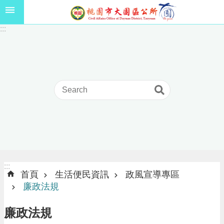
跳到主要內容區塊
1
:::
1
5
年
高
級
中
等
以
上
學
校
學
生
:::
:::
獎
首頁
生活便民資訊
政風宣導專區
學
廉政法規
金
線
廉政法規
上
申