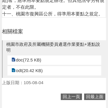
組)者，應準用本要點規定辦理。但其他法令另有規
告
定者，不在此限。
網
十一、桃園市復興區公所，得準用本要點之規定。
站
安
全
相關檔案
政
策
桃園市政府及所屬機關委員遴選作業要點+逐點說
明
doc(72.5 KB)
odt(20.42 KB)
上版日期：105-08-04
回上一頁
回最上面