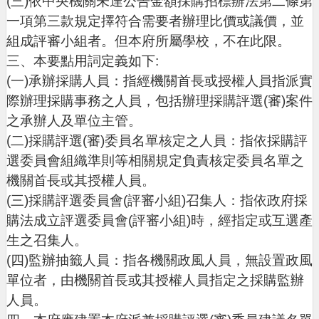
(三)依中央機關未達公告金額採購招標辦法第二條第
進
一項第三款規定擇符合需要者辦理比價或議價，並
階
搜
組成評審小組者。但本府所屬學校，不在此限。
尋
三、本要點用詞定義如下:
(一)承辦採購人員：指經機關首長或授權人員指派實
際辦理採購事務之人員，包括辦理採購評選(審)案件
之承辦人及單位主管。
大
園
(二)採購評選(審)委員名單核定之人員：指依採購評
區
選委員會組織準則等相關規定負責核定委員名單之
介
機關首長或其授權人員。
紹
(三)採購評選委員會(評審小組)召集人：指依政府採
訊
購法成立評選委員會(評審小組)時，經指定或互選產
息
生之召集人。
公
(四)監辦抽籤人員：指各機關政風人員，無設置政風
告
單位者，由機關首長或其授權人員指定之採購監辦
人員。
生
活