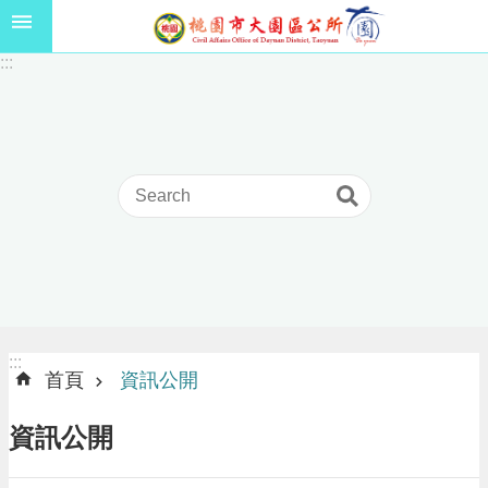
跳到主要內容區塊
1
:::
1
5
年
高
級
中
等
以
上
學
校
學
生
:::
:::
獎
首頁
資訊公開
學
金
資訊公開
線
上
申