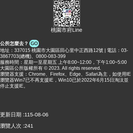
便
民
資
訊
桃園市府Line
機
公所怎麼去？
GO
關
地址：337015 桃園市大園區田心里中正西路12號 | 電話：03-
通
3867703(總機)、0800-083-399
訊
服務時間：星期一至星期五 上午8:00~12:00，下午1:00~5:00
錄
大園區公所版權所有 © 2023. All rights reserved.
瀏覽器支援：Chrome、Firefox、Edge、Safari為主，如使用IE
瀏覽器Win7已不再支援IE，Win10已於2022年6月15日淘汰並
相
停止支援IE。
關
資
料
更新日期
115-08-06
回
首
瀏覽人次
241
頁