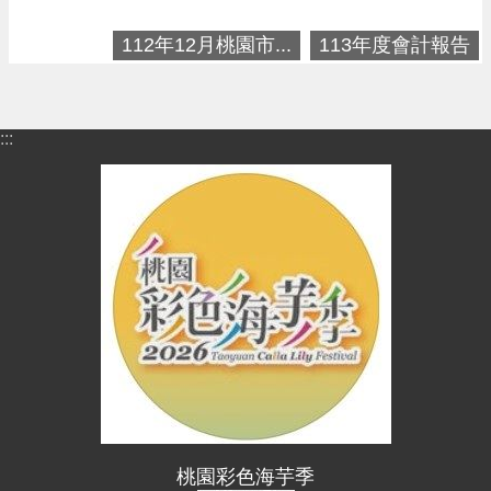
進
階
112年12月桃園市...
113年度會計報告
搜
尋
:::
大
園
區
介
紹
訊
息
公
告
生
桃園彩色海芋季
活