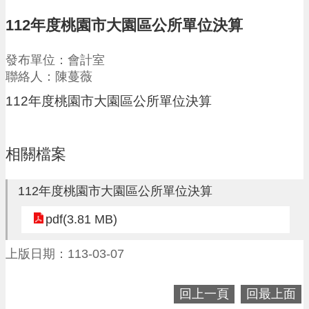
請
112年度桃園市大園區公所單位決算
機
場
發布單位：會計室
回
聯絡人：陳蔓薇
饋
金
112年度桃園市大園區公所單位決算
醫
療
保
相關檔案
健
費
線
112年度桃園市大園區公所單位決算
上
申
pdf(3.81 MB)
請
上版日期：113-03-07
市
民
卡
回上一頁
回最上面