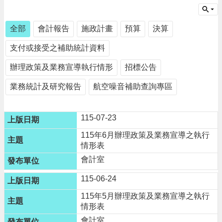
請
機
全部
會計報告
施政計畫
預算
決算
場
支付或接受之補助統計資料
回
饋
辦理政策及業務宣導執行情形
招標公告
金
醫
業務統計及研究報告
航空噪音補助查詢專區
療
保
健
115-07-23
費
線
115年6月辦理政策及業務宣導之執行
上
情形表
申
會計室
請
115-06-24
市
民
115年5月辦理政策及業務宣導之執行
卡
情形表
會計室