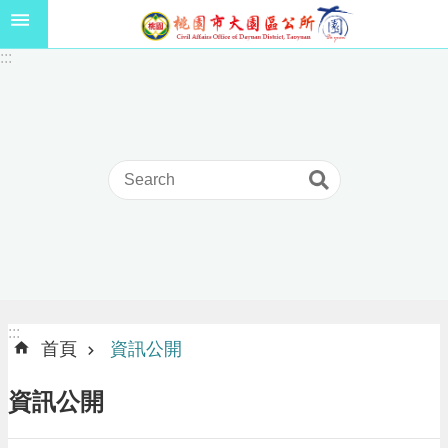
跳到主要內容區塊
1
:::
1
5
年
高
級
中
等
以
上
學
校
學
生
:::
:::
獎
首頁
資訊公開
學
金
資訊公開
線
上
申