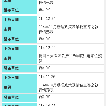
行情形表
網
會計室
站
導
114-12-24
覽
114年11月辦理政策及業務宣導之執
市
行情形表
政
會計室
信
箱
114-12-22
常
桃園市大園區公所115年度法定單位預
見
算
問
會計室
題
桃
114-11-26
園
114年10月辦理政策及業務宣導之執
市
行情形表
政
府
會計室
E
114-10-23