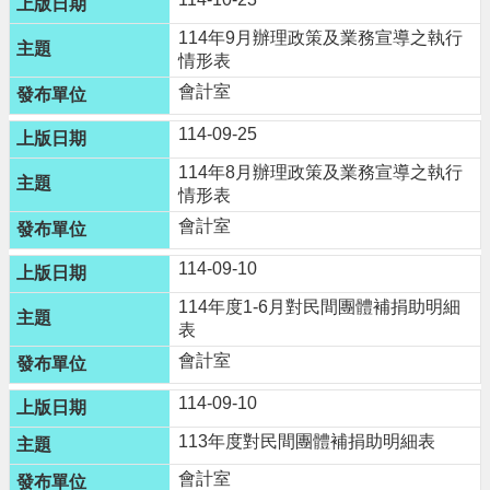
n
g
114年9月辦理政策及業務宣導之執行
l
情形表
i
會計室
s
h
114-09-25
隱
114年8月辦理政策及業務宣導之執行
私
情形表
權
會計室
政
策
114-09-10
政
114年度1-6月對民間團體補捐助明細
府
表
網
會計室
站
資
114-09-10
料
開
113年度對民間團體補捐助明細表
放
會計室
宣