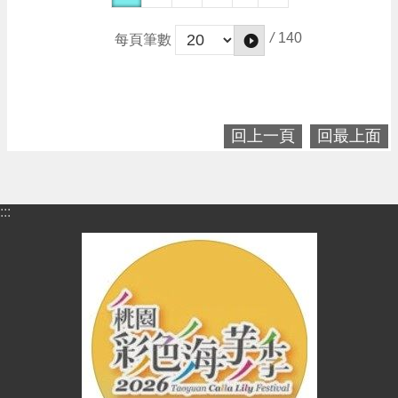
/
140
每頁筆數
回上一頁
回最上面
:::