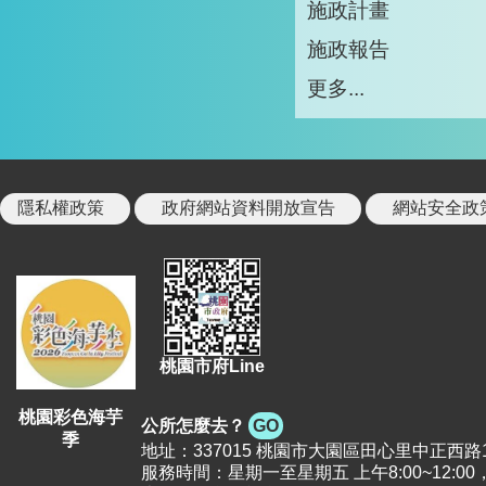
施政計畫
施政報告
更多...
隱私權政策
政府網站資料開放宣告
網站安全政
桃園市府Line
桃園彩色海芋
公所怎麼去？
GO
季
地址：337015 桃園市大園區田心里中正西路12號 |
服務時間：星期一至星期五 上午8:00~12:00，下