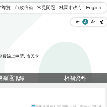
站導覽
市政信箱
常見問題
桃園市政府
English
健費線上申請
市民卡
機關通訊錄
相關資料
跳過此子選單列請按[Enter]，繼續則按[Tab]