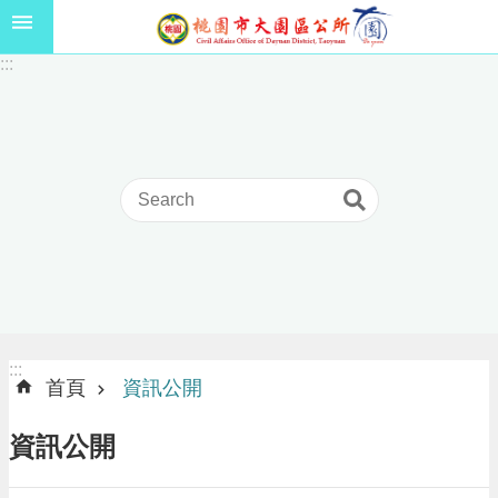
跳到主要內容區塊
1
:::
1
5
年
高
級
中
等
以
上
學
校
學
生
:::
:::
獎
首頁
資訊公開
學
金
資訊公開
線
上
申