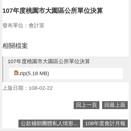
請
107年度桃園市大園區公所單位決算
機
場
發布單位：會計室
回
饋
金
相關檔案
醫
療
保
107年度桃園市大園區公所單位決算
健
費
zip(5.18 MB)
線
上
上版日期：108-02-22
申
請
回上一頁
回最上面
市
民
卡
公款補助團體私人情形...
108年度會計月報