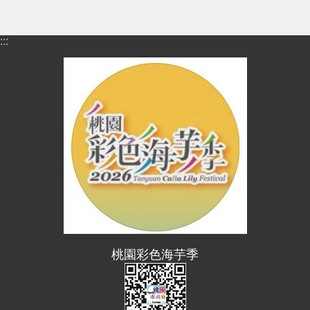
進
階
搜
:::
尋
大
園
區
介
紹
訊
息
公
桃園彩色海芋季
告
生
活