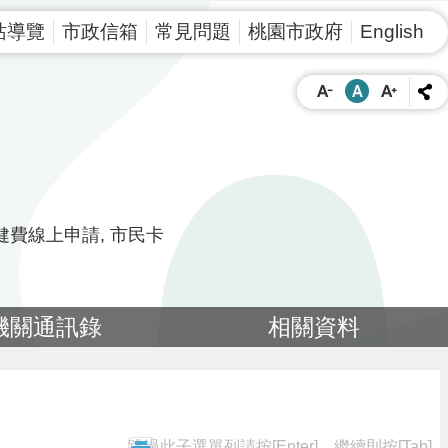
站導覽
市政信箱
常見問題
桃園市政府
English
健費線上申請
市民卡
機關通訊錄
相關資料
跳過此子選單列請按[Enter]，繼續則按[Tab]