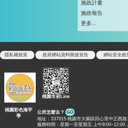
施政計畫
施政報告
更多...
隱私權政策
政府網站資料開放宣告
網站安全政
桃園市府Line
桃園彩色海芋
公所怎麼去？
GO
季
地址：337015 桃園市大園區田心里中正西路12號 |
服務時間：星期一至星期五 上午8:00~12:00，下