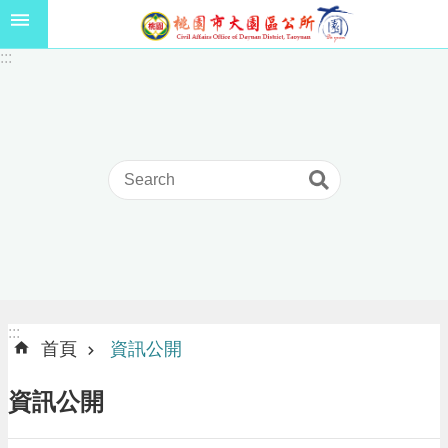
跳到主要內容區塊
1
:::
1
5
年
高
級
中
等
以
上
學
校
學
生
:::
:::
獎
首頁
資訊公開
學
金
資訊公開
線
上
申