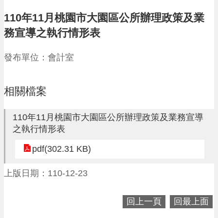
請
110年11月桃園市大園區公所辦理政策及業
機
務宣導之執行情形表
場
回
發布單位：會計室
饋
金
醫
療
相關檔案
保
健
110年11月桃園市大園區公所辦理政策及業務宣導
費
之執行情形表
線
上
pdf(302.31 KB)
申
請
上版日期：110-12-23
市
民
卡
回上一頁
回最上面