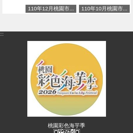
進
110年12月桃園市...
110年10月桃園市...
階
搜
尋
:::
大
園
區
介
紹
訊
息
公
告
生
桃園彩色海芋季
活