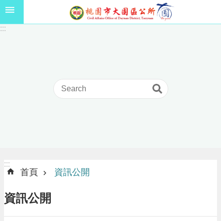
跳到主要內容區塊
1
:::
1
5
年
高
級
中
等
以
上
學
校
學
生
:::
:::
獎
首頁
資訊公開
學
金
資訊公開
線
上
申