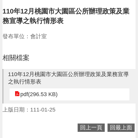
請
110年12月桃園市大園區公所辦理政策及業
機
務宣導之執行情形表
場
回
發布單位：會計室
饋
金
醫
療
相關檔案
保
健
110年12月桃園市大園區公所辦理政策及業務宣導
費
之執行情形表
線
上
pdf(296.53 KB)
申
請
上版日期：111-01-25
市
民
卡
回上一頁
回最上面