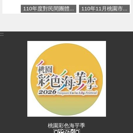
進
110年度對民間團體...
110年11月桃園市...
階
搜
尋
:::
大
園
區
介
紹
訊
息
公
告
生
桃園彩色海芋季
活