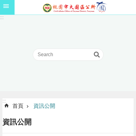
跳到主要內容區塊
1
:::
1
5
年
高
級
中
等
以
上
學
校
學
生
:::
:::
獎
首頁
資訊公開
學
金
資訊公開
線
上
申