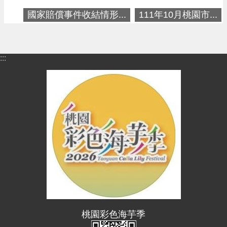
進
國家賠償事件收結情形...
111年10月桃園市...
階
搜
尋
:::
大
園
區
介
紹
訊
息
公
告
生
桃園彩色海芋季
活