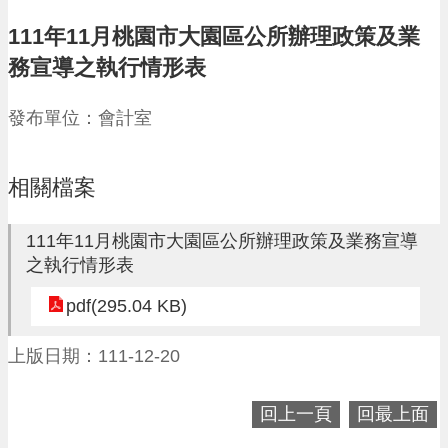
請
111年11月桃園市大園區公所辦理政策及業
機
務宣導之執行情形表
場
回
發布單位：會計室
饋
金
醫
療
相關檔案
保
健
111年11月桃園市大園區公所辦理政策及業務宣導
費
之執行情形表
線
上
pdf(295.04 KB)
申
請
上版日期：111-12-20
市
民
卡
回上一頁
回最上面