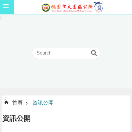
跳到主要內容區塊
1
:::
1
5
年
高
級
中
等
以
上
學
校
學
生
:::
:::
獎
首頁
資訊公開
學
金
資訊公開
線
上
申