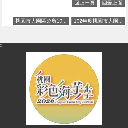
進
回上一頁
回最上面
階
搜
桃園市大園區公所10...
102年度桃園市大園...
尋
:::
大
園
區
介
紹
訊
息
公
告
生
活