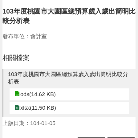
請
103年度桃園市大園區總預算歲入歲出簡明比
機
較分析表
場
回
發布單位：會計室
饋
金
醫
療
相關檔案
保
健
103年度桃園市大園區總預算歲入歲出簡明比較分
費
析表
線
上
ods(14.62 KB)
申
請
xlsx(11.50 KB)
市
民
上版日期：104-01-05
卡