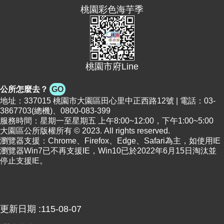
桃園彩色海芋季
便
民
資
訊
桃園市府Line
機
關
公所怎麼去？
GO
通
地址：337015 桃園市大園區田心里中正西路12號 | 電話：03-
訊
3867703(總機)、0800-083-399
錄
服務時間：星期一至星期五 上午8:00~12:00，下午1:00~5:00
大園區公所版權所有 © 2023. All rights reserved.
相
瀏覽器支援：Chrome、Firefox、Edge、Safari為主，如使用IE
關
瀏覽器Win7已不再支援IE，Win10已於2022年6月15日淘汰並
資
停止支援IE。
料
回
首
更新日期
115-08-07
頁