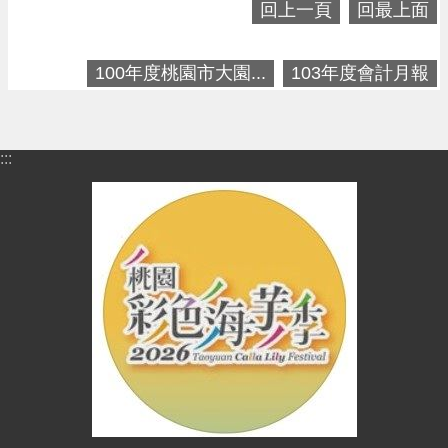
進
回上一頁
回最上面
階
搜
100年度桃園市大園...
103年度會計月報
尋
:::
大
園
區
介
紹
訊
息
公
告
生
活