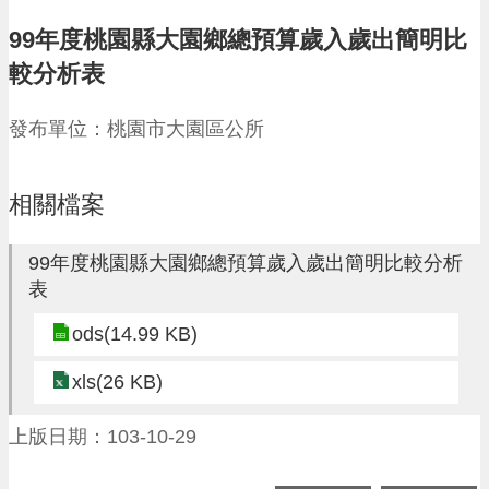
請
99年度桃園縣大園鄉總預算歲入歲出簡明比
機
較分析表
場
回
發布單位：桃園市大園區公所
饋
金
醫
療
相關檔案
保
健
99年度桃園縣大園鄉總預算歲入歲出簡明比較分析
費
表
線
上
ods(14.99 KB)
申
請
xls(26 KB)
市
民
上版日期：103-10-29
卡