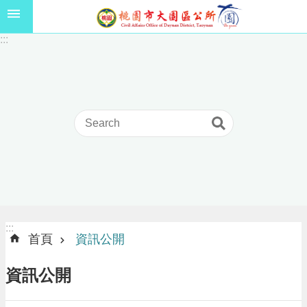
跳到主要內容區塊
1
:::
1
5
年
高
級
中
等
以
上
學
校
學
生
:::
:::
獎
首頁
資訊公開
學
金
資訊公開
線
上
申