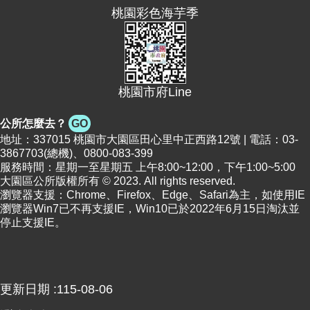
桃園彩色海芋季
便
民
資
訊
桃園市府Line
機
關
公所怎麼去？
GO
通
地址：337015 桃園市大園區田心里中正西路12號 | 電話：03-
訊
3867703(總機)、0800-083-399
錄
服務時間：星期一至星期五 上午8:00~12:00，下午1:00~5:00
大園區公所版權所有 © 2023. All rights reserved.
相
瀏覽器支援：Chrome、Firefox、Edge、Safari為主，如使用IE
關
瀏覽器Win7已不再支援IE，Win10已於2022年6月15日淘汰並
資
停止支援IE。
料
回
首
更新日期
115-08-06
頁