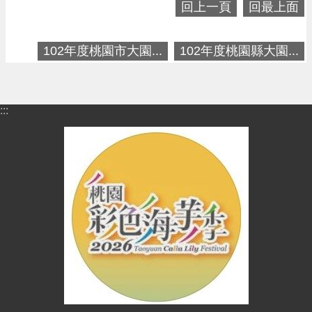
進
回上一頁
回最上面
階
搜
102年度桃園市大園...
102年度桃園縣大園...
尋
:::
大
園
區
介
紹
訊
息
公
告
生
活