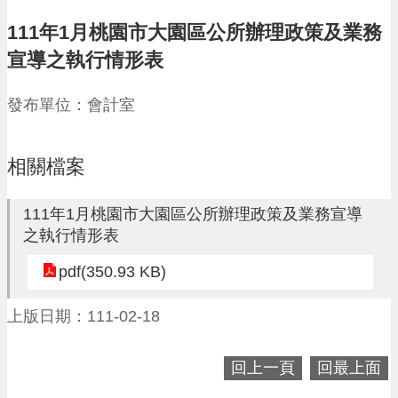
請
111年1月桃園市大園區公所辦理政策及業務
機
宣導之執行情形表
場
回
發布單位：會計室
饋
金
醫
療
相關檔案
保
健
111年1月桃園市大園區公所辦理政策及業務宣導
費
之執行情形表
線
上
pdf(350.93 KB)
申
請
上版日期：111-02-18
市
民
卡
回上一頁
回最上面