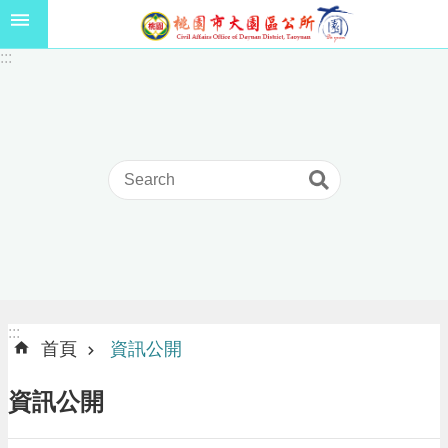
跳到主要內容區塊
1
:::
1
5
年
高
級
中
等
以
上
學
校
學
生
:::
:::
獎
首頁
資訊公開
學
金
資訊公開
線
上
申