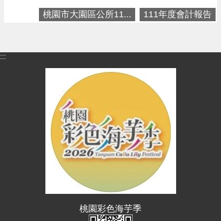
進
桃園市大園區公所11...
111年度會計報告
階
搜
尋
:::
大
園
區
介
紹
訊
息
公
告
生
桃園彩色海芋季
活