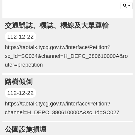
請
機
場
交通號誌、標誌、標線及大眾運輸
回
112-12-22
饋
金
https://taotalk.tycg.gov.tw/interface/Petition?
醫
療
sc_Id=SC034&channel=H_DEPC_380610000A&ro
保
uter=prepetition
健
費
路樹傾倒
線
上
112-12-22
申
請
https://taotalk.tycg.gov.tw/interface/Petition?
市
channel=H_DEPC_380610000A&sc_Id=SC027
民
卡
公園設施損壞