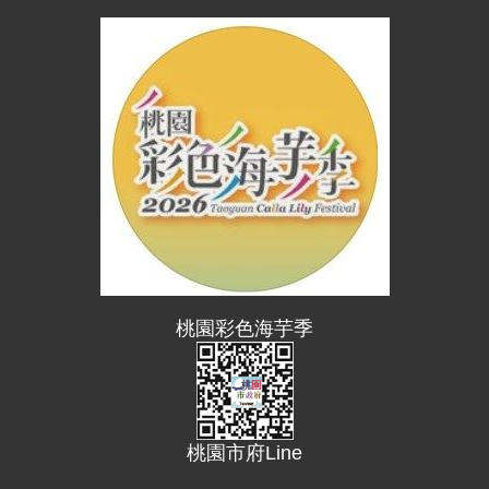
便
民
資
訊
機
關
通
訊
錄
相
關
桃園彩色海芋季
資
料
回
首
桃園市府Line
頁