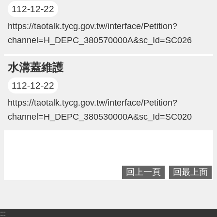
進
112-12-22
階
https://taotalk.tycg.gov.tw/interface/Petition?
搜
尋
channel=H_DEPC_380570000A&sc_Id=SC026
水溝蓋維護
大
112-12-22
園
https://taotalk.tycg.gov.tw/interface/Petition?
區
channel=H_DEPC_380530000A&sc_Id=SC020
介
紹
訊
息
回上一頁
回最上面
公
告
生
:::
活