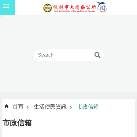
跳到主要內容區塊
1
:::
1
5
年
高
級
中
等
以
上
學
校
學
生
:::
:::
獎
首頁
生活便民資訊
市政信箱
學
金
市政信箱
線
上
申