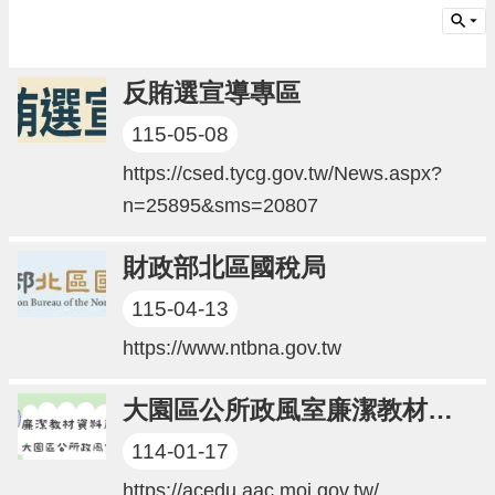
請
機
場
反賄選宣導專區
回
115-05-08
饋
金
https://csed.tycg.gov.tw/News.aspx?
醫
療
n=25895&sms=20807
保
健
財政部北區國稅局
費
線
115-04-13
上
申
https://www.ntbna.gov.tw
請
大園區公所政風室廉潔教材資料庫
市
民
114-01-17
卡
https://acedu.aac.moj.gov.tw/