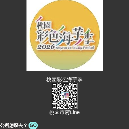
告
網
站
安
全
政
策
桃園彩色海芋季
桃園市府Line
公所怎麼去？
GO