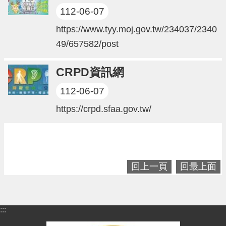
n
112-06-07
g
l
https://www.tyy.moj.gov.tw/234037/2340
i
49/657582/post
s
h
CRPD資訊網
隱
私
112-06-07
權
政
https://crpd.sfaa.gov.tw/
策
政
府
網
回上一頁
回最上面
站
資
料
開
:::
放
宣