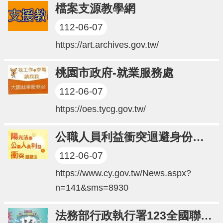
檔案支源教學網
網
站
112-06-07
導
覽
https://art.archives.gov.tw/
市
桃園市政府-就業服務處
政
信
112-06-07
箱
https://oes.tycg.gov.tw/
常
見
問
公職人員利益衝突迴避身份揭露專區
題
112-06-07
桃
園
https://www.cy.gov.tw/News.aspx?
市
n=141&sms=8930
政
府
法務部行政執行署123全國聯合拍賣會
E