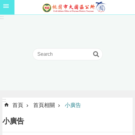
跳到主要內容區塊
1
:::
1
5
年
高
級
中
等
以
上
學
校
學
生
:::
:::
獎
首頁
首頁相關
小廣告
學
金
小廣告
線
上
申