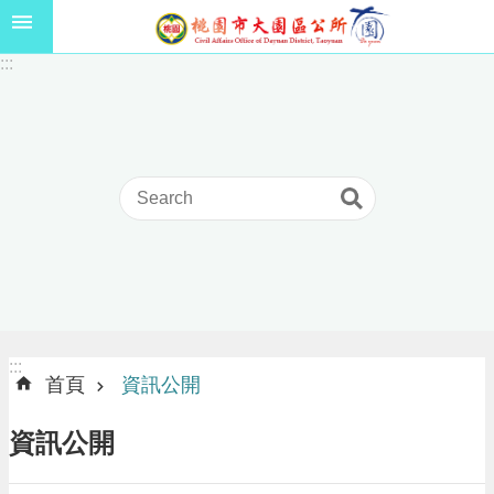
跳到主要內容區塊
1
:::
1
5
年
高
級
中
等
以
上
學
校
學
生
:::
:::
獎
首頁
資訊公開
學
金
資訊公開
線
上
申