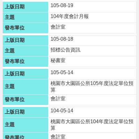
n
105-08-19
g
l
104年度會計月報
i
會計室
s
h
105-08-18
隱
招標公告資訊
私
權
秘書室
政
策
105-05-14
桃園市大園區公所105年度法定單位預
政
算
府
網
會計室
站
資
104-05-14
料
桃園市大園區公所104年度法定單位預
開
算
放
宣
會計室