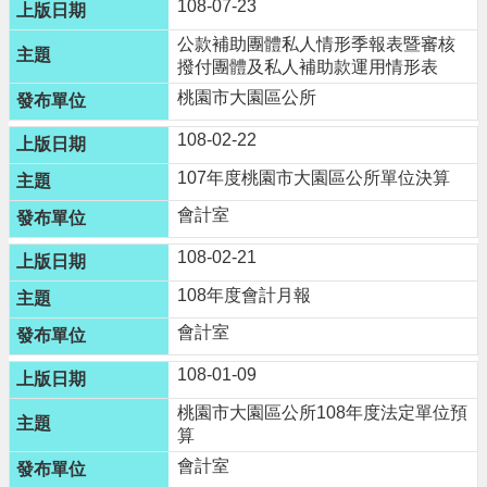
進
108-07-23
階
公款補助團體私人情形季報表暨審核
搜
撥付團體及私人補助款運用情形表
尋
桃園市大園區公所
108-02-22
107年度桃園市大園區公所單位決算
大
園
會計室
區
108-02-21
介
紹
108年度會計月報
會計室
訊
息
108-01-09
公
告
桃園市大園區公所108年度法定單位預
算
生
會計室
活