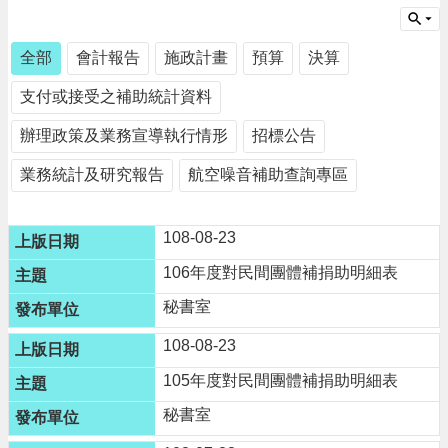
請
機
全部
會計報告
施政計畫
預算
決算
場
支付或接受之補助統計資料
回
饋
辦理政策及業務宣導執行情形
招標公告
金
醫
業務統計及研究報告
航空噪音補助查詢專區
療
保
健
108-08-23
費
線
106年度對民間團體補捐助明細表
上
秘書室
申
請
108-08-23
市
105年度對民間團體補捐助明細表
民
卡
秘書室