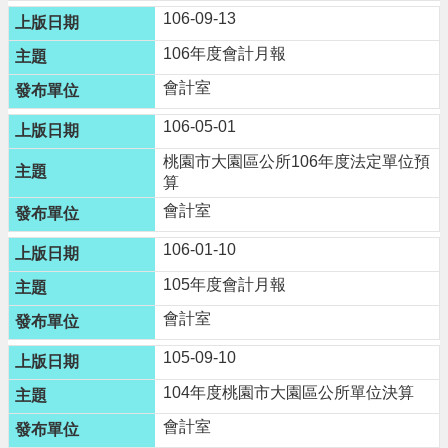
106-09-13
網
站
106年度會計月報
導
覽
會計室
市
106-05-01
政
桃園市大園區公所106年度法定單位預
信
算
箱
會計室
常
見
106-01-10
問
105年度會計月報
題
會計室
桃
園
105-09-10
市
政
104年度桃園市大園區公所單位決算
府
會計室
E