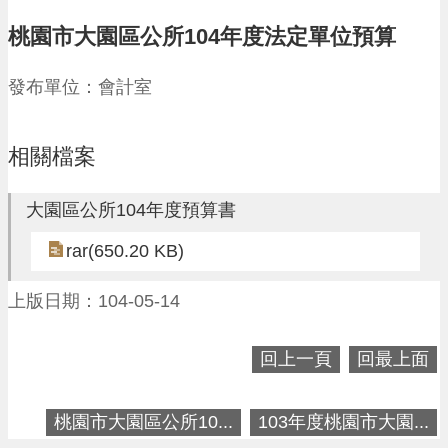
請
桃園市大園區公所104年度法定單位預算
機
場
發布單位：會計室
回
饋
金
相關檔案
醫
療
保
大園區公所104年度預算書
健
費
rar(650.20 KB)
線
上
上版日期：104-05-14
申
請
回上一頁
回最上面
市
民
卡
桃園市大園區公所10...
103年度桃園市大園...