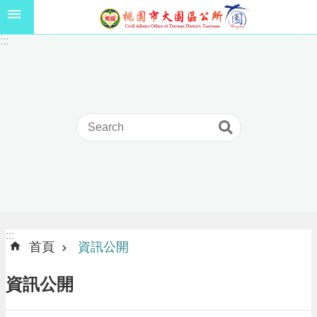
跳到主要內容區塊
1
:::
1
5
年
高
級
中
等
以
上
學
校
學
生
:::
:::
獎
首頁
資訊公開
學
金
資訊公開
線
上
申