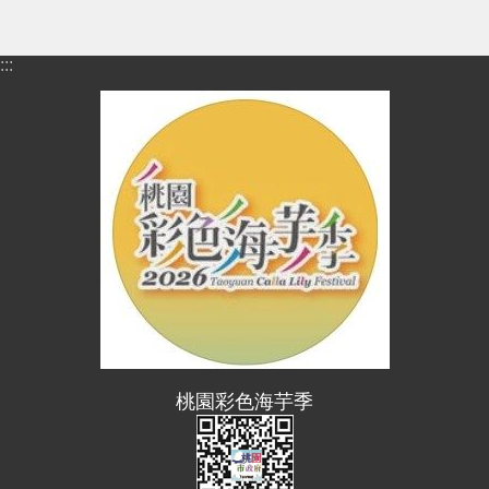
進
階
搜
:::
尋
大
園
區
介
紹
訊
息
公
桃園彩色海芋季
告
生
活