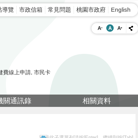
站導覽
市政信箱
常見問題
桃園市政府
English
健費線上申請
市民卡
機關通訊錄
相關資料
跳過此子選單列請按[Enter]，繼續則按[Tab]