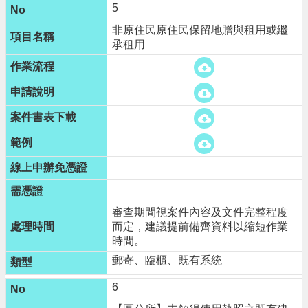
5
n
g
非原住民原住民保留地贈與租用或繼
l
承租用
i
s
h
隱
私
權
政
策
政
府
審查期間視案件內容及文件完整程度
網
而定，建議提前備齊資料以縮短作業
站
時間。
資
料
郵寄、臨櫃、既有系統
開
放
6
宣