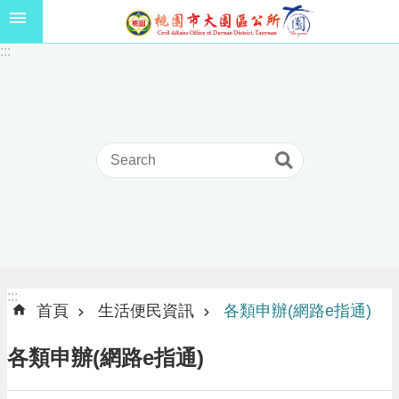
跳到主要內容區塊
1
:::
1
5
年
高
級
中
等
以
上
學
校
學
生
:::
:::
獎
首頁
生活便民資訊
各類申辦(網路e指通)
學
金
各類申辦(網路e指通)
線
上
申