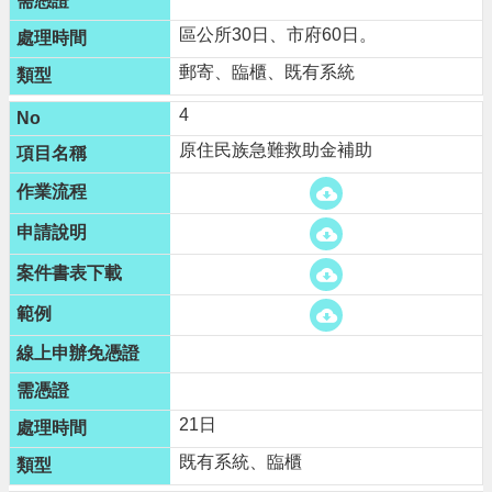
網
區公所30日、市府60日。
站
導
郵寄、臨櫃、既有系統
覽
4
市
原住民族急難救助金補助
政
信
箱
常
見
問
題
桃
園
市
21日
政
府
既有系統、臨櫃
E