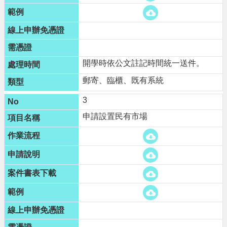
便
民
資
訊
開學時依公文註記時間統一送件。
機
關
郵寄、臨櫃、既有系統
通
3
訊
錄
申請設置民有市場
相
關
資
料
回
首
頁