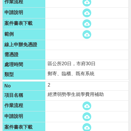
進
階
搜
尋
大
園
區公所20日，市府30日
區
介
郵寄、臨櫃、既有系統
紹
2
訊
經濟弱勢學生就學費用補助
息
公
告
生
活