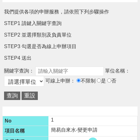
請
我們提供各項的申辦服務，請依照下列步驟操作
機
STEP1 請鍵入關鍵字查詢
場
回
STEP2 並選擇類別及負責單位
饋
金
STEP3 勾選是否為線上申辦項目
醫
療
STEP4 送出
保
健
關鍵字查詢：
單位名稱：
費
可線上申辦：
不限制
是
否
線
上
申
請
市
1
民
卡
簡易自來水-變更申請