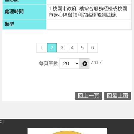
1.桃園市政府1樓綜合服務櫃檯或桃園
市身心障礙福利館臨櫃隨到隨辦。
1
2
3
4
5
6
/
117
每頁筆數
回上一頁
回最上面
:::