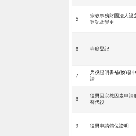
宗教事務財團法人設
5
登記及變更
寺廟登記
6
兵役證明書補(換)發
7
請
役男因宗教因素申請
8
替代役
9
役男申請體位證明