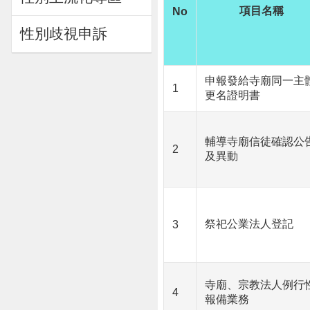
項目名稱
No
性別歧視申訴
申報發給寺廟同一主
1
更名證明書
輔導寺廟信徒確認公
2
及異動
祭祀公業法人登記
3
寺廟、宗教法人例行
4
報備業務