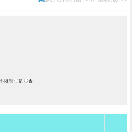
不限制
是
否