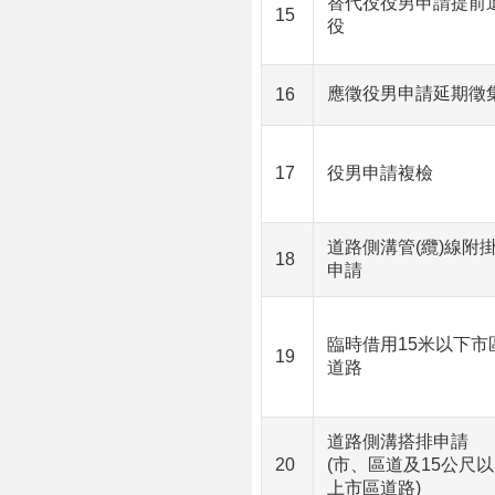
替代役役男申請提前
15
役
應徵役男申請延期徵
16
17
役男申請複檢
道路側溝管(纜)線附
18
申請
臨時借用15米以下市
19
道路
道路側溝搭排申請
20
(市、區道及15公尺以
上市區道路)