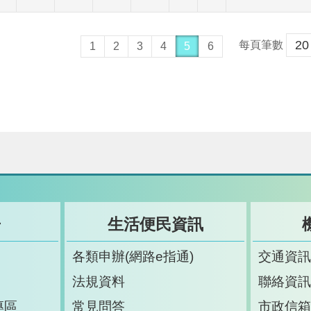
每頁筆數
1
2
3
4
5
6
告
生活便民資訊
各類申辦(網路e指通)
交通資
法規資料
聯絡資
專區
常見問答
市政信