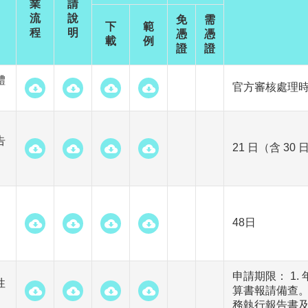
業
請
流
說
免
需
下
範
程
明
憑
憑
載
例
證
證
體
官方審核處理時
告
21 日（含 3
48日
申請期限： 1
性
算書報請備查。 
務執行報告書