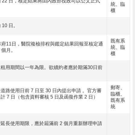
 22 日，核定結果將由內政部役政司以公文正式
統、臨
櫃
10 日。
既有系
市府11日，醫院複檢排程與鑑定結果回報至核定通
統、臨
2 個月。
櫃
租用期間以一年為限。欲續約者應於期滿30日前
郵寄、
路使用日前 7 日至 30 日內提出申請 。官方審
臨櫃、
 7 日（包含資料審核 5 日及函復作業 2 日）
既有系
統
延長使用期限，應於屆滿前 2 個月重新辦理申請