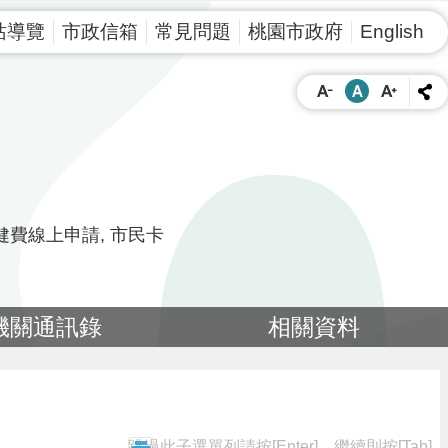
站導覽
市政信箱
常見問題
桃園市政府
English
健費線上申請
市民卡
機關通訊錄
相關資料
跳過此子選單列請按[Enter]，繼續則按[Tab]