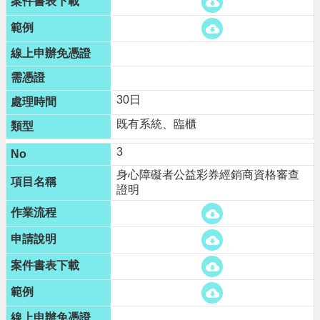
便
民
資
訊
機
30日
關
既有系統、臨櫃
通
訊
3
錄
身心障礙者公益彩券經銷商資格審查
證明
相
關
資
料
回
首
頁