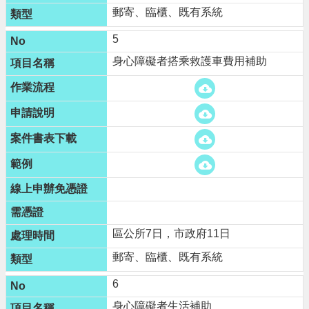
n
郵寄、臨櫃、既有系統
g
l
5
i
s
身心障礙者搭乘救護車費用補助
h
隱
私
權
政
策
政
府
網
站
區公所7日，市政府11日
資
郵寄、臨櫃、既有系統
料
開
6
放
宣
身心障礙者生活補助