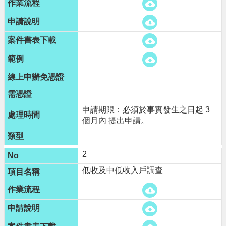
進
階
搜
尋
大
園
申請期限：必須於事實發生之日起 3
區
個月內 提出申請。
介
紹
2
訊
息
低收及中低收入戶調查
公
告
生
活