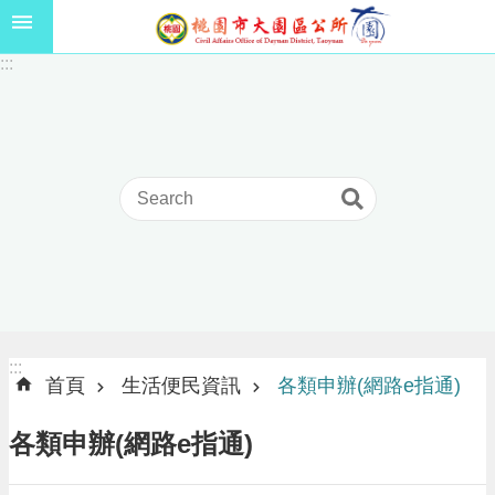
跳到主要內容區塊
1
:::
1
5
年
高
級
中
等
以
上
學
校
學
生
:::
:::
獎
首頁
生活便民資訊
各類申辦(網路e指通)
學
金
各類申辦(網路e指通)
線
上
申