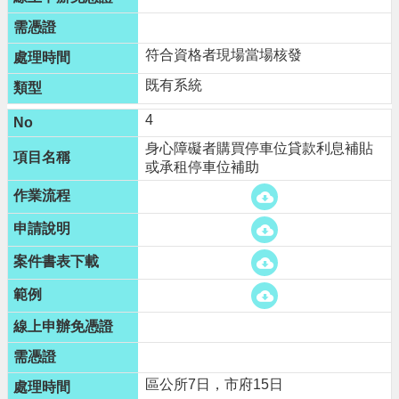
網
站
符合資格者現場當場核發
導
覽
既有系統
市
4
政
信
身心障礙者購買停車位貸款利息補貼
箱
或承租停車位補助
常
見
問
題
桃
園
市
政
府
區公所7日，市府15日
E