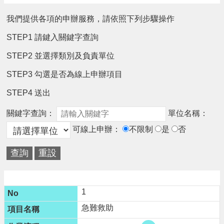
請
我們提供各項的申辦服務，請依照下列步驟操作
機
STEP1 請鍵入關鍵字查詢
場
回
STEP2 並選擇類別及負責單位
饋
金
STEP3 勾選是否為線上申辦項目
醫
療
STEP4 送出
保
健
關鍵字查詢：
單位名稱：
費
可線上申辦：
不限制
是
否
線
上
申
請
市
1
民
卡
急難救助