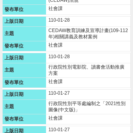
(CEDAW)法規
便
社會課
民
110-01-28
資
訊
CEDAW教育訓練及宣導計畫(109-112
年)相關講義及教材案例
機
社會課
關
通
110-01-28
訊
行政院性別電影院、讀書會活動推廣
錄
方案
相
社會課
關
110-01-27
資
料
行政院性別平等處編制之「2021性別
圖像(中文版)」
回
社會課
首
頁
110-01-27