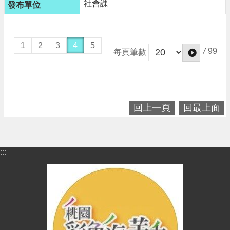
社會課
1
2
3
4
5
/
99
每頁筆數
回上一頁
回最上面
:::