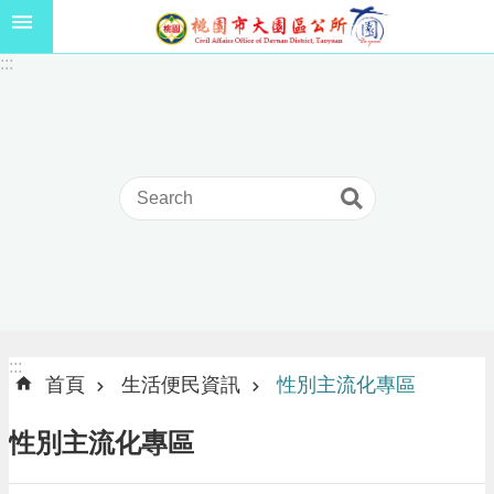
跳到主要內容區塊
1
:::
1
5
年
高
級
中
等
以
上
學
校
學
生
:::
:::
獎
首頁
生活便民資訊
性別主流化專區
學
金
性別主流化專區
線
上
申