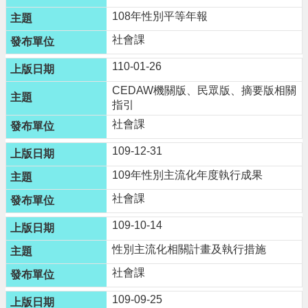
網
108年性別平等年報
站
社會課
導
覽
110-01-26
市
CEDAW機關版、民眾版、摘要版相關
政
指引
信
社會課
箱
109-12-31
常
見
109年性別主流化年度執行成果
問
題
社會課
桃
109-10-14
園
性別主流化相關計畫及執行措施
市
政
社會課
府
109-09-25
E