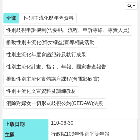
請
機
全部
性別主流化歷年舊資料
場
性別歧視申訴機制(含要點、流程、申訴專線、專責人員)
回
饋
推動性別主流化(婦女權益)宣導相關活動
金
醫
性別主流化年度會議紀錄及執行成果
療
保
性別主流化計畫、指引、年報、國家審查報告
健
費
推動性別主流化實體講座課程(含電影欣賞)
線
上
性別主流化文宣資料及訓練教材
申
請
消除對婦女一切形式歧視公約(CEDAW)法規
市
民
110-06-30
卡
行政院109年性別平等年報