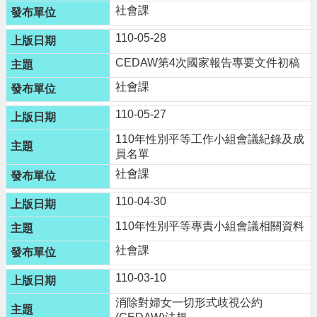
進
社會課
階
搜
110-05-28
尋
CEDAW第4次國家報告專要文件初稿
社會課
110-05-27
大
園
110年性別平等工作小組會議紀錄及成
員名單
區
介
社會課
紹
110-04-30
訊
110年性別平等專責小組會議相關資料
息
社會課
公
告
110-03-10
生
消除對婦女一切形式歧視公約
活