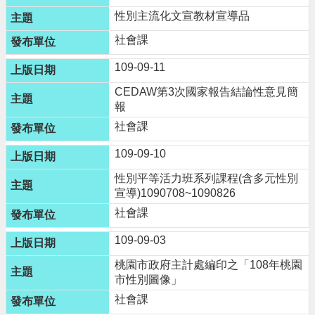
n
性別主流化文宣教材宣導品
g
l
社會課
i
s
109-09-11
h
CEDAW第3次國家報告結論性意見簡
隱
報
私
社會課
權
政
109-09-10
策
性別平等活力班系列課程(含多元性別
政
宣導)1090708~1090826
府
社會課
網
站
109-09-03
資
料
桃園市政府主計處編印之「108年桃園
開
市性別圖像」
放
社會課
宣