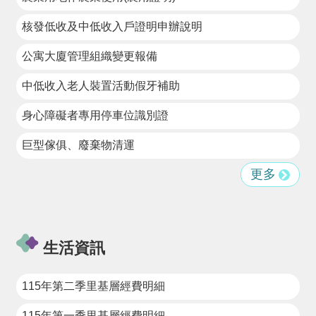
進
階
核發低收及中低收入戶證明申辦說明
搜
尋
公寓大廈管理組織變更報備
中低收入老人裝置活動假牙補助
身心障礙者專用停車位識別證
大
園
巨型傢俱、廢棄物清運
區
介
更多
紹
訊
息
公
生活資訊
告
生
115年第二季里基層經費明細
活
便
115年第一季里基層經費明細