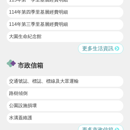
民
資
114年第四季里基層經費明細
訊
114年第三季里基層經費明細
機
關
大園生命紀念館
通
訊
更多生活資訊
錄
相
市政信箱
關
資
料
交通號誌、標誌、標線及大眾運輸
回
路樹傾倒
首
頁
公園設施損壞
網
水溝蓋維護
站
導
更多市政信箱