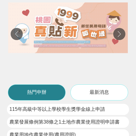
請
機
場
回
饋
金
醫
療
保
健
費
線
上
熱門申辦
最新消息
申
請
115年高級中等以上學校學生獎學金線上申請
市
民
農業發展條例第38條之1土地作農業使用證明申請書
卡
農業用地作農業使用(農用證明)