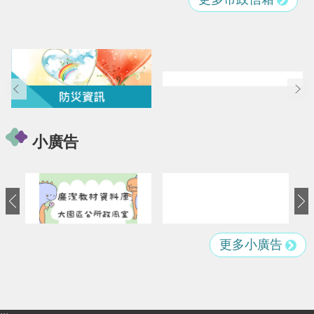
覽
市
政
信
箱
常
見
問
小廣告
題
桃
園
市
政
府
更多小廣告
E
n
g
l
i