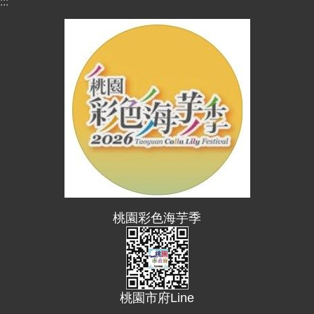
:::
s
h
隱
私
權
政
策
政
府
網
站
資
料
桃園彩色海芋季
開
放
宣
告
桃園市府Line
網
站