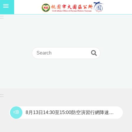
跳到主要內容區塊
1
:::
1
5
年
高
級
中
等
以
上
學
校
學
生
:::
獎
學
8月13日14:30至15:00防空演習行網降速演練，請預為因應，詳洽NCC官網。
金
線
上
申